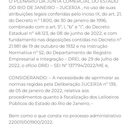
O PLENÁRIO DA JUNTA COMERCIAL DO ESTADO
DO RIO DE JANEIRO – JUCERJA , no uso de suas
atribuições legais conferidas pelo inciso IX, do art. 21,
do Decreto n.º 1.800, de 30 de janeiro de 1996,
combinado com o art. 5º, I, “b” e “i”, do Decreto
Estadual nº 48.123, de 08 de junho de 2022, e com
fundamento nas disposições contidas no Decreto nº
21.981 de 19 de outubro de 1932 e na Instrução
Normativa nº 52, do Departamento de Registro
Empresarial e Integração – DREI, de 29 de julho de
2022, o ofício DREI – SEI Nº 137794/2022/ME e,
CONSIDERANDO: – A necessidade de aprimorar as
normas regidas pela Deliberação JUCERJA nº 139,
de 05 de janeiro de 2022, relativa aos
procedimentos quanto à fiscalização dos Leiloeiros
Públicos do Estado do Rio de Janeiro; –
Bem como o que consta no processo administrativo
220011/001900/2022.