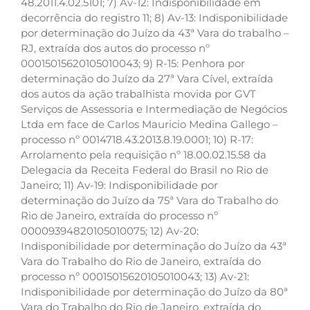
48.2011.4.02.5101; 7) Av-12: Indisponibilidade em
decorrência do registro 11; 8) Av-13: Indisponibilidade
por determinação do Juízo da 43ª Vara do trabalho –
RJ, extraída dos autos do processo nº
00015015620105010043; 9) R-15: Penhora por
determinação do Juízo da 27ª Vara Cível, extraída
dos autos da ação trabalhista movida por GVT
Serviços de Assessoria e Intermediação de Negócios
Ltda em face de Carlos Mauricio Medina Gallego –
processo nº 0014718.43.2013.8.19.0001; 10) R-17:
Arrolamento pela requisição nº 18.00.02.15.58 da
Delegacia da Receita Federal do Brasil no Rio de
Janeiro; 11) Av-19: Indisponibilidade por
determinação do Juízo da 75ª Vara do Trabalho do
Rio de Janeiro, extraída do processo nº
00009394820105010075; 12) Av-20:
Indisponibilidade por determinação do Juízo da 43ª
Vara do Trabalho do Rio de Janeiro, extraída do
processo nº 00015015620105010043; 13) Av-21:
Indisponibilidade por determinação do Juízo da 80ª
Vara do Trabalho do Rio de Janeiro, extraída do