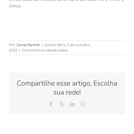
cinco.
Por
Jonas Rymer
|
quinta-feira, 2 de outubro,
em
2025
|
Comentários desativados
Apartamento
com
86m²
e
vaga
Compartilhe esse artigo, Escolha
na
Av.
sua rede!
Prefeito
Dulcídio
Facebook
X
LinkedIn
E-
Cardoso,
mail
nº
1300,
Ed.
Via
Cancun,