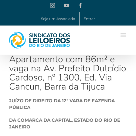
Ir
Instagram
YouTube
Facebook
para
o
Seja um Associado
Entrar
conteúdo
Apartamento com 86m² e
vaga na Av. Prefeito Dulcídio
Cardoso, nº 1300, Ed. Via
Cancun, Barra da Tijuca
JUÍZO DE DIREITO DA 12ª VARA DE FAZENDA
PÚBLICA
DA COMARCA DA CAPITAL, ESTADO DO RIO DE
JANEIRO