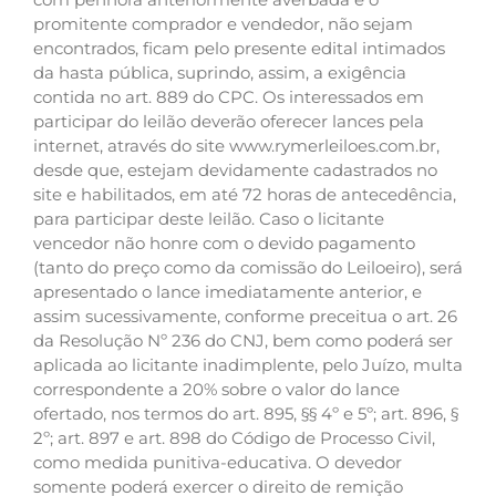
promitente comprador e vendedor, não sejam
encontrados, ficam pelo presente edital intimados
da hasta pública, suprindo, assim, a exigência
contida no art. 889 do CPC. Os interessados em
participar do leilão deverão oferecer lances pela
internet, através do site www.rymerleiloes.com.br,
desde que, estejam devidamente cadastrados no
site e habilitados, em até 72 horas de antecedência,
para participar deste leilão. Caso o licitante
vencedor não honre com o devido pagamento
(tanto do preço como da comissão do Leiloeiro), será
apresentado o lance imediatamente anterior, e
assim sucessivamente, conforme preceitua o art. 26
da Resolução Nº 236 do CNJ, bem como poderá ser
aplicada ao licitante inadimplente, pelo Juízo, multa
correspondente a 20% sobre o valor do lance
ofertado, nos termos do art. 895, §§ 4º e 5º; art. 896, §
2º; art. 897 e art. 898 do Código de Processo Civil,
como medida punitiva-educativa. O devedor
somente poderá exercer o direito de remição