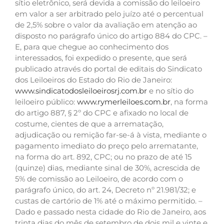
sítio eletrônico, será devida a comissão do leiloeiro
em valor a ser arbitrado pelo juízo até o percentual
de 2,5% sobre o valor da avaliação em atenção ao
disposto no parágrafo único do artigo 884 do CPC. –
E, para que chegue ao conhecimento dos
interessados, foi expedido o presente, que será
publicado através do portal de editais do Sindicato
dos Leiloeiros do Estado do Rio de Janeiro:
www.sindicatodosleiloeirosrj.com.br
e no sítio do
leiloeiro público:
www.rymerleiloes.com.br
, na forma
do artigo 887, § 2º do CPC e afixado no local de
costume, cientes de que a arrematação,
adjudicação ou remição far-se-á à vista, mediante o
pagamento imediato do preço pelo arrematante,
na forma do art. 892, CPC; ou no prazo de até 15
(quinze) dias, mediante sinal de 30%, acrescida de
5% de comissão ao Leiloeiro, de acordo com o
parágrafo único, do art. 24, Decreto nº 21.981/32; e
custas de cartório de 1% até o máximo permitido. –
Dado e passado nesta cidade do Rio de Janeiro, aos
trinta dias do mês de setembro de dois mil e vinte e