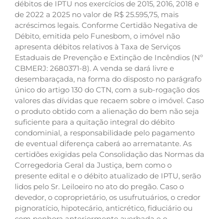
débitos de IPTU nos exercícios de 2015, 2016, 2018 e
de 2022 a 2025 no valor de R$ 25.595,75, mais
acréscimos legais. Conforme Certidão Negativa de
Débito, emitida pelo Funesbom, o imóvel não
apresenta débitos relativos à Taxa de Serviços
Estaduais de Prevenção e Extinção de Incêndios (Nº
CBMERJ: 2680371-8). A venda se dará livre e
desembaraçada, na forma do disposto no parágrafo
único do artigo 130 do CTN, com a sub-rogação dos
valores das dívidas que recaem sobre o imóvel. Caso
o produto obtido com a alienação do bem não seja
suficiente para a quitação integral do débito
condominial, a responsabilidade pelo pagamento
de eventual diferença caberá ao arrematante. As
certidões exigidas pela Consolidação das Normas da
Corregedoria Geral da Justiça, bem como o
presente edital e o débito atualizado de IPTU, serão
lidos pelo Sr. Leiloeiro no ato do pregão. Caso o
devedor, o coproprietário, os usufrutuários, o credor
pignoratício, hipotecário, anticrético, fiduciário ou
com penhora anteriormente averbada e o