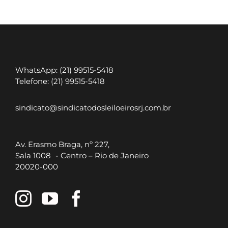
Barra
da
Tijuca
WhatsApp: (21) 99515-5418
Telefone: (21) 99515-5418
sindicato@sindicatodosleiloeirosrj.com.br
Av. Erasmo Braga, nº 227,
Sala 1008 - Centro – Rio de Janeiro
20020-000