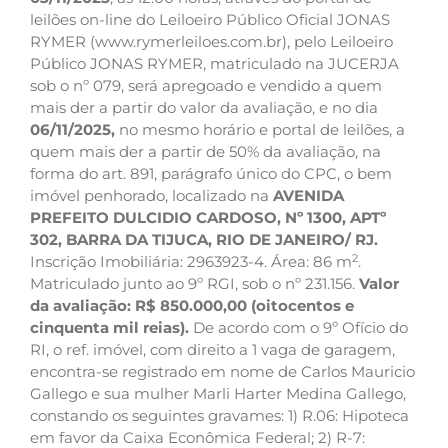
leilões on-line do Leiloeiro Público Oficial JONAS
RYMER (www.rymerleiloes.com.br), pelo Leiloeiro
Público JONAS RYMER, matriculado na JUCERJA
sob o nº 079, será apregoado e vendido a quem
mais der a partir do valor da avaliação, e no dia
06/11/2025,
no mesmo horário e portal de leilões, a
quem mais der a partir de 50% da avaliação, na
forma do art. 891, parágrafo único do CPC, o bem
imóvel penhorado, localizado na
AVENIDA
PREFEITO DULCIDIO CARDOSO, Nº 1300, APTº
302, BARRA DA TIJUCA, RIO DE JANEIRO/ RJ.
2
Inscrição Imobiliária: 2963923-4. Área: 86 m
.
Matriculado junto ao 9º RGI, sob o nº 231.156.
Valor
da avaliação: R$ 850.000,00 (oitocentos e
cinquenta mil reias).
De acordo com o 9º Ofício do
RI, o ref. imóvel, com direito a 1 vaga de garagem,
encontra-se registrado em nome de Carlos Mauricio
Gallego e sua mulher Marli Harter Medina Gallego,
constando os seguintes gravames: 1) R.06: Hipoteca
em favor da Caixa Econômica Federal; 2) R-7: