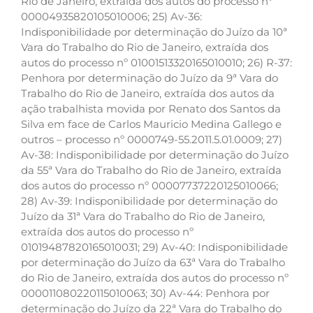
Rio de Janeiro, extraída dos autos do processo nº
00004935820105010006; 25) Av-36:
Indisponibilidade por determinação do Juízo da 10ª
Vara do Trabalho do Rio de Janeiro, extraída dos
autos do processo nº 01001513320165010010; 26) R-37:
Penhora por determinação do Juízo da 9ª Vara do
Trabalho do Rio de Janeiro, extraída dos autos da
ação trabalhista movida por Renato dos Santos da
Silva em face de Carlos Mauricio Medina Gallego e
outros – processo nº 0000749-55.2011.5.01.0009; 27)
Av-38: Indisponibilidade por determinação do Juízo
da 55ª Vara do Trabalho do Rio de Janeiro, extraída
dos autos do processo nº 00007737220125010066;
28) Av-39: Indisponibilidade por determinação do
Juízo da 31ª Vara do Trabalho do Rio de Janeiro,
extraída dos autos do processo nº
01019487820165010031; 29) Av-40: Indisponibilidade
por determinação do Juízo da 63ª Vara do Trabalho
do Rio de Janeiro, extraída dos autos do processo nº
000011080220115010063; 30) Av-44: Penhora por
determinação do Juízo da 22ª Vara do Trabalho do