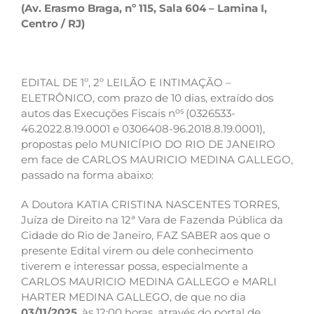
(Av. Erasmo Braga, nº 115, Sala 604
– Lamina I,
Centro / RJ)
EDITAL DE 1º, 2º LEILÃO E INTIMAÇÃO –
ELETRÔNICO, com prazo de 10 dias, extraído dos
os
autos das Execuções Fiscais n
(0326533-
46.2022.8.19.0001 e 0306408-96.2018.8.19.0001),
propostas pelo MUNICÍPIO DO RIO DE JANEIRO
em face de CARLOS MAURICIO MEDINA GALLEGO,
passado na forma abaixo:
A Doutora KATIA CRISTINA NASCENTES TORRES,
Juíza de Direito na 12ª Vara de Fazenda Pública da
Cidade do Rio de Janeiro, FAZ SABER aos que o
presente Edital virem ou dele conhecimento
tiverem e interessar possa, especialmente a
CARLOS MAURICIO MEDINA GALLEGO e MARLI
HARTER MEDINA GALLEGO, de que no dia
03/11/2025
, às 12:00 horas, através do portal de