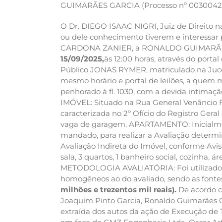
GUIMARÃES GARCIA (Processo nº 0030042-15.
O Dr. DIEGO ISAAC NIGRI, Juiz de Direito n
ou dele conhecimento tiverem e interessa
CARDONA ZANIER, a RONALDO GUIMARÃES
15/09/2025,
às 12:00 horas, através do porta
Público JONAS RYMER, matriculado na Jucer
mesmo horário e portal de leilões, a quem m
penhorado à fl. 1030, com a devida intimação 
IMÓVEL: Situado na Rua General Venâncio Fl
caracterizada no 2º Ofício do Registro Geral
vaga de garagem. APARTAMENTO: Inicialment
mandado, para realizar a Avaliação determi
Avaliação Indireta do Imóvel, conforme Avi
sala, 3 quartos, 1 banheiro social, cozinha
METODOLOGIA AVALIATÓRIA: Foi utilizado o 
homogêneos ao do avaliado, sendo as fontes
milhões e trezentos mil reais).
De acordo co
Joaquim Pinto Garcia, Ronaldo Guimarães Ga
extraída dos autos da ação de Execução de T