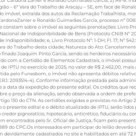
r Cardona Zanier e Ronaldo Guimarães Garcia; 2) AV-8: Ind
gião – 6ª Vara do Trabalho de Aracaju – SE, em face de Rona
 do imóvel, extraída dos autos da Reclamação Trabalhista, 
CardonaZanier e Ronaldo Guimarães Garcia, processo nº 0082
e constam sobre o imóvel as seguintes prenotações: Livro Proto
al Nacional de Indisponibilidade de Bens (Protocolo CNIB Nº 
Indisponibilidade; e, Livro Protocolo Nº: 1-DH; Fl. 17; Nº 542.
ra do Trabalho desta cidade; Natureza do Ato: Cancelamento 
 do finado Joaquim Pinto Garcia, sendo os herdeiros necessári
do com a Certidão de Elementos Cadastrais, o imóvel possui
 de IPTU no exercício de 2025, no valor de R$ 2.462,00, mais
ida pelo Funesbom, o imóvel não apresenta débitos relativo
RJ: 2093514-4). Conforme informação prestada pela administ
 a data da expedição do presente edital. Os créditos que rec
obre o preço da alienação, sendo observada a ordem de prefe
rtigo 130 do CTN. As certidões exigidas e previstas no Artigo
 presente edital e o débito atualizado de IPTU, serão lidos p
 o credor pignoratício, hipotecário, anticrético, fiduciário o
encontrados pelo Sr. Oficial de Justiça, ficam pelo presente
 889 do CPC.Os interessados em participar do leilão deverão o
 devidamente cadastrados no site e habilitados em até 72 h