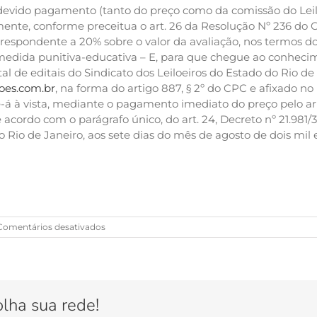
devido pagamento (tanto do preço como da comissão do Leilo
ente, conforme preceitua o art. 26 da Resolução Nº 236 do
espondente a 20% sobre o valor da avaliação, nos termos do art.
 medida punitiva-educativa – E, para que chegue ao conhecim
al de editais do Sindicato dos Leiloeiros do Estado do Rio de
oes.com.br
, na forma do artigo 887, § 2º do CPC e afixado no
-á à vista, mediante o pagamento imediato do preço pelo ar
 acordo com o parágrafo único, do art. 24, Decreto nº 21.981/
Rio de Janeiro, aos sete dias do mês de agosto de dois mil e
em
Comentários desativados
Apartamento
com
97m²
e
vaga
olha sua rede!
na
Rua