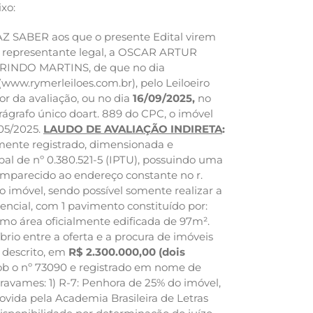
xo:
FAZ SABER aos que o presente Edital virem
 representante legal, a OSCAR ARTUR
NDO MARTINS, de que no dia
 (www.rymerleiloes.com.br), pelo Leiloeiro
r da avaliação, ou no dia
16/09/2025
,
no
rágrafo único doart. 889 do CPC, o imóvel
/05/2025.
LAUDO DE AVALIAÇÃO INDIRETA
:
amente registrado, dimensionada e
ipal de nº 0.380.521-5 (IPTU), possuindo uma
omparecido ao endereço constante no r.
 imóvel, sendo possível somente realizar a
encial, com 1 pavimento constituído por:
smo área oficialmente edificada de 97m².
o entre a oferta e a procura de imóveis
 descrito, em
R$ 2.300.000,00 (dois
sob o nº 73090 e registrado em nome de
avames: 1) R-7: Penhora de 25% do imóvel,
movida pela Academia Brasileira de Letras