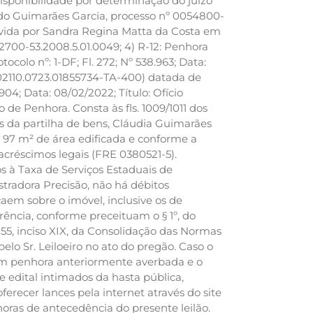
isponibilidade por determinação do juízo
ldo Guimarães Garcia, processo nº 0054800-
movida por Sandra Regina Matta da Costa em
700-53.2008.5.01.0049; 4) R-12: Penhora
colo nº: 1-DF; Fl. 272; Nº 538.963; Data:
202110.0723.01855734-TA-400) datada de
904; Data: 08/02/2022; Título: Ofício
de Penhora. Consta às fls. 1009/1011 dos
os da partilha de bens, Cláudia Guimarães
 97 m² de área edificada e conforme a
 acréscimos legais (FRE 0380521-5).
s à Taxa de Serviços Estaduais de
radora Precisão, não há débitos
aem sobre o imóvel, inclusive os de
rência, conforme preceituam o § 1º, do
 255, inciso XIX, da Consolidação das Normas
elo Sr. Leiloeiro no ato do pregão. Caso o
u com penhora anteriormente averbada e o
 edital intimados da hasta pública,
ferecer lances pela internet através do site
oras de antecedência do presente leilão.