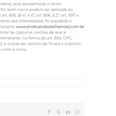
eiro), será apresentado o lance
 CNJ, bem como poderá ser aplicada ao
 895, §§ 4º e 5º; art. 896, § 2º; art. 897 e
ento dos interessados, foi expedido o
 Janeiro:
www.sindicatodosleiloeirosrj.com.br
 local de costume, cientes de que a
rematante, na forma do art. 892, CPC;
32; e custas de cartório de 1% até o máximo
 vinte e cinco.
Facebook
X
LinkedIn
E-
mail