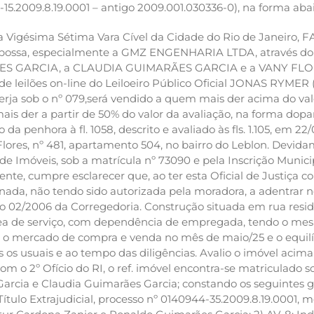
2009.8.19.0001 – antigo 2009.001.030336-0), na forma abai
a Vigésima Sétima Vara Cível da Cidade do Rio de Janeiro, 
r possa, especialmente a GMZ ENGENHARIA LTDA, através do
 GARCIA, a CLAUDIA GUIMARÃES GARCIA e a VANY FLORI
l de leilões on-line do Leiloeiro Público Oficial JONAS RYMER
ja sob o nº 079,será vendido a quem mais der acima do valo
ais der a partir de 50% do valor da avaliação, na forma dopa
da penhora à fl. 1058, descrito e avaliado às fls. 1.105, em 22
ores, nº 481, apartamento 504, no bairro do Leblon. Devid
 de Imóveis, sob a matrícula nº 73090 e pela Inscrição Munic
e, cumpre esclarecer que, ao ter esta Oficial de Justiça c
nada, não tendo sido autorizada pela moradora, a adentrar no
so 02/2006 da Corregedoria. Construção situada em rua resid
, área de serviço, com dependência de empregada, tendo o me
mercado de compra e venda no mês de maio/25 e o equilíbri
 os usuais e ao tempo das diligências. Avalio o imóvel acima
m o 2º Ofício do RI, o ref. imóvel encontra-se matriculado 
rcia e Claudia Guimarães Garcia; constando os seguintes gr
ítulo Extrajudicial, processo nº 0140944-35.2009.8.19.0001, 