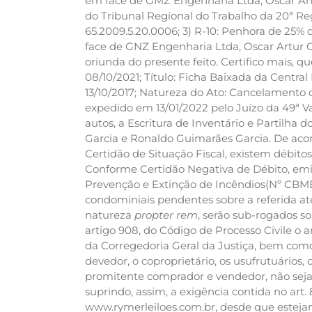
em face de GMZ Engenharia Ltda, Oscar Artu
do Tribunal Regional do Trabalho da 20ª Re
65.2009.5.20.0006; 3) R-10: Penhora de 25%
face de GNZ Engenharia Ltda, Oscar Artur 
oriunda do presente feito. Certifico mais, qu
08/10/2021; Título: Ficha Baixada da Centr
13/10/2017; Natureza do Ato: Cancelamento de 
expedido em 13/01/2022 pelo Juízo da 49ª Va
autos, a Escritura de Inventário e Partilha
Garcia e Ronaldo Guimarães Garcia. De acor
Certidão de Situação Fiscal, existem débitos
Conforme Certidão Negativa de Débito, emit
Prevenção e Extinção de Incêndios(Nº CBME
condominiais pendentes sobre a referida ate
natureza
propter rem
, serão sub-rogados s
artigo 908, do Código de Processo Civile o a
da Corregedoria Geral da Justiça, bem como o
devedor, o coproprietário, os usufrutuários,
promitente comprador e vendedor, não sejam 
suprindo, assim, a exigência contida no art.
www.rymerleiloes.com.br, desde que estejam