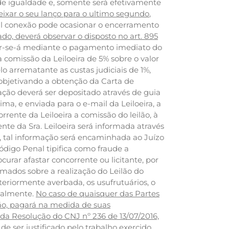
 de igualdade e, somente será efetivamente
xar o seu lanço para o ultimo segundo
,
sinal conexão pode ocasionar o encerramento
, deverá observar o disposto no art. 895
ar-se-á mediante o pagamento imediato do
 comissão da Leiloeira de 5% sobre o valor
 arrematante as custas judiciais de 1%,
objetivando a obtenção da Carta de
ção deverá ser depositado através de guia
cima, e enviada para o e-mail da Leiloeira, a
ente da Leiloeira a comissão do leilão, à
nte da Sra. Leiloeira será informada através
o, tal informação será encaminhada ao Juízo
ódigo Penal tipifica como fraude a
urar afastar concorrente ou licitante, por
mados sobre a realização do Leilão do
nteriormente averbada, os usufrutuários, o
oalmente.
No caso de quaisquer das Partes
ão, pagará na medida de suas
º da Resolução do CNJ nº 236 de 13/07/2016,
e ser justificado pelo trabalho exercido