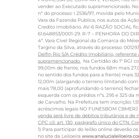
vender ao Executado supramencionado. No a
nº do processo: I 2536/97, movida pelo Muni
Vara da Fazenda Publica, nos autos da Ação
Credito Imobiliário. AV-6 RAZÃO SOCIAL fi
61.648853/0001-29. R-7 – PENHORA DO DIR
4ª. Vara Cível Regional da Comarca do Méie
Targino da Silva, através do processo: 00129
Delfin Rio S/A Crédito Imobiliário, referen
supramencionado.
Na Certidão do 1º RGI con
99,00m de frente, nos fundos 68m mais 27,
no sentido dos fundos para a frente) mais 3
12,00m (alargando o terreno limitando com 
mais 78,00 (aprofundando o terreno) fechand
esquerda com os prédios nºs. 295 e 325 da 
de Carvalho. Na Prefeitura tem inscrição: 1.
acréscimos legais NO FUNESBOM CBMERJ nº 6
venda será livre de débitos tributários e de
CPC c/c art. 130, parágrafo único do CTN.
Con
1) Para participar do leilão online deverã
no site da Leiloeira
www.analucialeiloeira.c