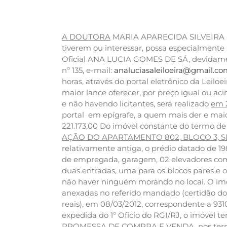
A DOUTORA
MARIA APARECIDA SILVEIRA DE A
tiverem ou interessar, possa especialmente
Oficial ANA LUCIA GOMES DE SÁ, devidament
nº 135, e-mail:
analuciasaleiloeira@gmail.c
horas, através do portal eletrônico da Leiloei
maior lance oferecer, por preço igual ou aci
e não havendo licitantes, será realizado
em 2
portal em epígrafe, a quem mais der e maior
221.173,00 Do imóvel constante do termo de pe
AÇÃO DO APARTAMENTO 802, BLOCO 3, SITU
relativamente antiga, o prédio datado de 1
de empregada, garagem, 02 elevadores com i
duas entradas, uma para os blocos pares e o
não haver ninguém morando no local. O imóv
anexadas no referido mandado (certidão do
reais), em 08/03/2012, correspondente a 93
expedida do 1º Ofício do RGI/RJ, o imóvel 
PROMESSA DE COMPRA E VENDA, nos termos da 