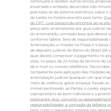
continuará a receber outros lances, propic
encerrado o embate, decorridos três minut
pois trata-se de sistema eletrônico, sobre o
do Leilão no horário previsto para tanto.
Que
do CPC, cuja transcrição encontra-se no site 
preço pelo arrematante, por guia judicial (
do arrematado, comissão essa que deverá se
conforme tabela. Será de responsabilidade
Arrematação, a Imissão na Posse e a baixa 
de deposito judicial do Banco do Brasil S/A (o
qual deverá comprovar o pagamento no prazo
vista, no prazo de 24 horas do término do Le
de e-mail ou contato telefônico. Decorrido
competente para aplicação das medidas legai
arrematação judicial qualquer um que impedi
meio de violência, grave ameaça, fraude ou
imóvel penhorado, as Partes, o credor pignor
coproprietário do bem indivisível e o pro
praticarem atos, conjunta ou separadament
responsabilidades, a comissão da leiloeira n
bem como o reembolso integral das despesas