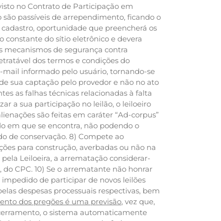
isto no Contrato de Participação em
não são passíveis de arrependimento, ficando o
o cadastro, oportunidade que preencherá os
 constante do sítio eletrônico e devera
r os mecanismos de segurança contra
rretratável dos termos e condições do
e-mail informado pelo usuário, tornando-se
 de sua captação pelo provedor e não no ato
es as falhas técnicas relacionadas à falta
r a sua participação no leilão, o leiloeiro
lienações são feitas em caráter “Ad-corpus”
do em que se encontra, não podendo o
ado de conservação. 8) Compete ao
ções para construção, averbadas ou não na
pela Leiloeira, a arrematação considerar-
, do CPC. 10) Se o arrematante não honrar
impedido de participar de novos leilões
 pelas despesas processuais respectivas, bem
mento dos pregões é uma previsão
,
vez que,
ncerramento, o sistema automaticamente