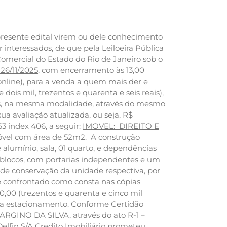
resente edital virem ou dele conhecimento
nteressados, de que pela Leiloeira Pública
omercial do Estado do Rio de Janeiro sob o
 26/11/2025
, com encerramento às 13,00
online), para a venda a quem mais der e
ois mil, trezentos e quarenta e seis reais),
as, na mesma modalidade, através do mesmo
ua avaliação atualizada, ou seja, R$
63 index 406, a seguir:
IMOVEL: DIREITO E
el com área de 52m2. A construção
alumínio, sala, 01 quarto, e dependências
 blocos, com portarias independentes e um
o de conservação da unidade respectiva, por
 e confrontado como consta nas cópias
00 (trezentos e quarenta e cinco mil
to a estacionamento. Conforme Certidão
TARGINO DA SILVA, através do ato R-1 –
elfin S/A Credito Imobiliário prometeu