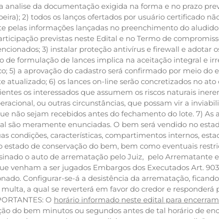
a analise da documentação exigida na forma e no prazo prev
oeira); 2) todos os lanços ofertados por usuário certificado 
nte pelas informações lançadas no preenchimento do aludid
articipação previstas neste Edital e no Termo de compromisso
cionados; 3) instalar proteção antivírus e firewall e adota
eio de formulação de lances implica na aceitação integral e i
co; 5) a aprovação do cadastro será confirmado por meio do 
 atualizado; 6) os lances on-line serão concretizados no ato
ientes os interessados que assumem os riscos naturais inerent
acional, ou outras circunstâncias, que possam vir a inviabiliza
que não sejam recebidos antes do fechamento do lote. 7) As a
tal são meramente enunciadas. O bem será vendido no esta
s condições, características, compartimentos internos, est
do estado de conservação do bem, bem como eventuais restri
ssinado o auto de arrematação pelo Juiz, pelo Arrematante e 
a que venham a ser jugados Embargos dos Executados Art. 903
do. Configurar-se-á a desistência da arrematação, ficando 
he multa, a qual se reverterá em favor do credor e responderá
IMPORTANTES: O
horário informado neste edital para encerra
ção do bem minutos ou segundos antes de tal horário de e