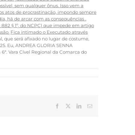
ssível, sem qualquer ônus. Isso vem a
os atos de procrastinação, impondo sempre
a, há de arcar com as consequências .
 882 § 1º, do NCPC) que impede em artigo
ssão.
Fica intimado o Executado através
l, que será afixado no lugar de costume,
e 2025. Eu, ANDREA GLORIA SENNA
a 6ª. Vara Cível Regional da Comarca do
Facebook
X
LinkedIn
E-
mail