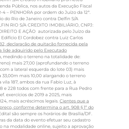
nda Pública, nos autos da Execução Fiscal
o. R-4 – PENHORA por ordem do Juízo da 12ª.
 do Rio de Janeiro contra Delfin S/A
 DELFIN RIO S/A CREDITO IMOBILIÁRIO, CNPJ:
IREITO E AÇÃO autorizada pelo Juízo da
difício El Cordobez contra Luiz Carlos
582, declaração de quitação fornecida pela
da lide adquirido pelo Executado
o, medindo o terreno na totalidade de:
reno) mais 27,00 (aprofundando o terreno
com a lateral esquerda do lote 03) mais
a 33,00m mais 10,00 alargando o terreno
 vila 187, ambos da rua Fabio Luz, à
218 e 228 todos com frente para a Rua Pedro
ef. exercícios de 2019 a 2025, mais
24, mais acréscimos legais.
Cientes
que a
 preço, conforme determina o art. 908 § 1º do
dital são sempre os horários de Brasília/DF.
ras da data do evento efetuar seu cadastro
ilão na modalidade online, sujeito a aprovação