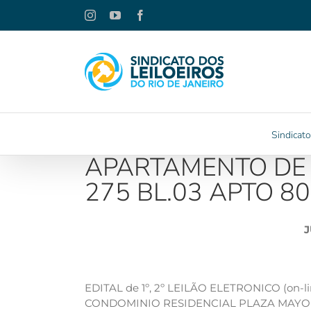
Ir
Instagram
YouTube
Facebook
para
o
conteúdo
Sindicato
APARTAMENTO DE 
275 BL.03 APTO 80
J
EDITAL de 1º, 2º LEILÃO ELETRONICO (on-lin
CONDOMINIO RESIDENCIAL PLAZA MAYOR em 