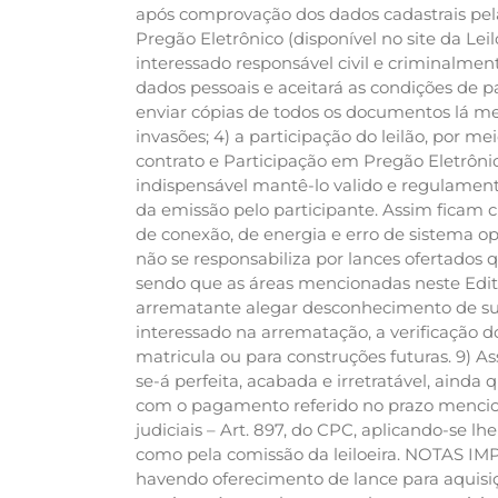
após comprovação dos dados cadastrais pel
Pregão Eletrônico (disponível no site da Leil
interessado responsável civil e criminalme
dados pessoais e aceitará as condições de p
enviar cópias de todos os documentos lá men
invasões; 4) a participação do leilão, por m
contrato e Participação em Pregão Eletrôni
indispensável mantê-lo valido e regulamente
da emissão pelo participante. Assim ficam c
de conexão, de energia e erro de sistema oper
não se responsabiliza por lances ofertados 
sendo que as áreas mencionadas neste Edi
arrematante alegar desconhecimento de sua
interessado na arrematação, a verificação 
matricula ou para construções futuras. 9) A
se-á perfeita, acabada e irretratável, aind
com o pagamento referido no prazo menciona
judiciais – Art. 897, do CPC, aplicando-se l
como pela comissão da leiloeira. NOTAS 
havendo oferecimento de lance para aquisi