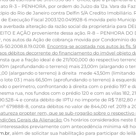
to R-3 – PENHORA, por ordem do Juízo da 12a. Vara da Faze
cípio do Rio de Janeiro contra Delfin S/A Credito Imobiliári
 de Execução Fiscal 2003.120.049928-6 movida pelo Município
ca averbada alteração da razão social da proprietária para
EITO E AÇÃO proveniente dessa ação. R-8 – PENHORA DO D
r, nos autos da Ação de cobrança movida por Condomínio do E
35-50.2008.8.19.0208.
Encontra-se acostada nos autos às fls. 
te aos débitos decorrente do financiamento do imóvel objeto 
sta que a fração ideal é de 211/100,000 do respectivo terren
00m (aprofundando o terreno) mais 23,00m (alargando o ter
2,00 (alargando o terreno) à direita mede 43,50m (limitando 
o lote 03 ) mais 66,50m (aprofundando o terreno) à esquerd
o o perímetro, confrontando à direita com o prédio 197 e da
mesma rua, nos fundos com o prédio 120 e com as vilas 182, 
590.528-4 e consta débito de IPTU no importe de R$ 7.812,80 r
79888-8, consta débitos no valor de 844,00 ref. 2019 a 20
 natureza propter rem, que se sub-rogarão sobre o respectivo
dições Gerais da Alienação:
Os horários considerados neste E
o os interessados previamente com antecedência mínima 48 ho
om.br
, além de solicitar sua habilitação para participar do le