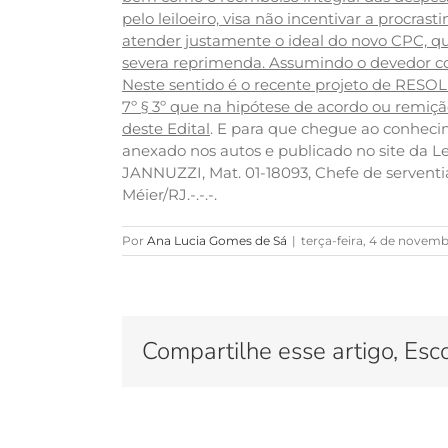
pelo leiloeiro, visa não incentivar a procr
atender justamente o ideal do novo CPC, q
severa reprimenda. Assumindo o devedor co
Neste sentido é o recente projeto de RESO
7º § 3º que na hipótese de acordo ou remição
deste Edital
. E para que chegue ao conhecim
anexado nos autos e publicado no site da 
JANNUZZI, Mat. 01-18093, Chefe de serventia
Méier/RJ.-.-.-.
Por
Ana Lucia Gomes de Sá
|
terça-feira, 4 de novemb
Compartilhe esse artigo, Esc