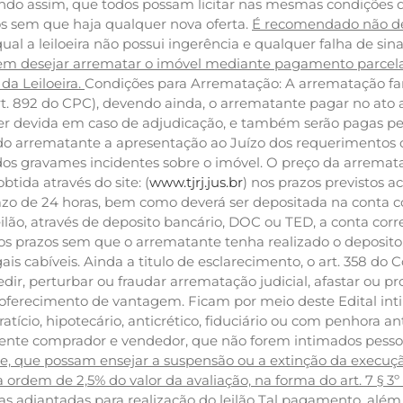
iando assim, que todos possam licitar nas mesmas condições
os sem que haja qualquer nova oferta.
É recomendado não dei
 qual a leiloeira não possui ingerência e qualquer falha de 
m desejar arrematar o imóvel mediante pagamento parcelado
da Leiloeira.
Condições para Arrematação: A arrematação f
art. 892 do CPC), devendo ainda, o arrematante pagar no ato a
r devida em caso de adjudicação, e também serão pagas pelo
 do arrematante a apresentação ao Juízo dos requerimentos 
dos gravames incidentes sobre o imóvel. O preço da arremata
btida através do site: (
www.tjrj.jus.br
) nos prazos previstos a
 de 24 horas, bem como deverá ser depositada na conta corr
ilão, através de deposito bancário, DOC ou TED, a conta corre
s os prazos sem que o arrematante tenha realizado o deposit
s cabíveis. Ainda a titulo de esclarecimento, o art. 358 do C
r, perturbar ou fraudar arrematação judicial, afastar ou proc
 oferecimento de vantagem. Ficam por meio deste Edital inti
atício, hipotecário, anticrético, fiduciário ou com penhora a
mitente comprador e vendedor, que não forem intimados pess
e, que possam ensejar a suspensão ou a extinção da execuç
a ordem de 2,5% do valor da avaliação, na forma do art. 7 § 3
 adiantadas para realização do leilão Tal pagamento, além d