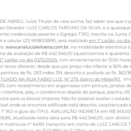
BREU, Juíza Titular da vara acima, faz saber aos que o p
 ao Devedor: LUIZ CARLOS TARGINO DA SILVA, e a quaisquer i
e credenciada perante o Egrégio TJRJ, inscrita na Junta C
om
e celular (21) 99383.5890, será realizado
em 1º Leilão, no dia
ra:
www.analucialeiloeira.com.br
, na modalidade eletrônica (
ma da avaliação de R$ 442.346,00 (quatrocentos e quarenta e d
º Leilão, no dia 03/12/2025
, com encerramento às 13,00 hor
 lance oferecer, desde que por preço não inferior a 50% de s
nhora de fls. 283 index 319, descrito e avaliado as fls. 362/3
ADO NA RUA FABIO LUZ, Nº 275, bairro do Méier/RJ.
Imóv
983, com revestimento em argamassa com pintura, janelas de 
nterfone, play, o condomínio dispõe de parque, piscina, 05
utra para os blocos impares. Não foi possível avaliar o estad
el onde se encontra edificado está descrito, caracterizado
 1º RGI e guia do ITPU). AVALIAÇÃO INDIRETA em R$ 345.000,
109,86, atualizada nesta data para R$ 442.346,00, com direi
tem matricula nº 64191, transcrito em nome de LUIZ CARLOS 
escritura de 31.01.1990 do 1º Oficio, que a proprietária D