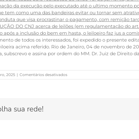
astinação da execução pelo executado até o ultimo momento po
ue tem como uma das bandeiras evitar ou tornar sem atrativ
nduta que visa procrastinar o pagamento, com remição tardi
LUÇÃO DO CNJ acerca de leilões (em regulamentação do art.
 após a inclusão do bem em hasta, o leiloeiro faz jus a comi
ento de todos os interessados, foi expedido o presente edita
Leiloeira acima referido. Rio de Janeiro, 04 de novembro d
, subscrevo e assina por ordem do MM. Dr. Juiz de Direito d
em
ro, 2025
|
Comentários desativados
APARTAMENTO
DE
52M2
E
VAGA
olha sua rede!
SITUADO
NA
RUA
FABIO
LUZ,
275