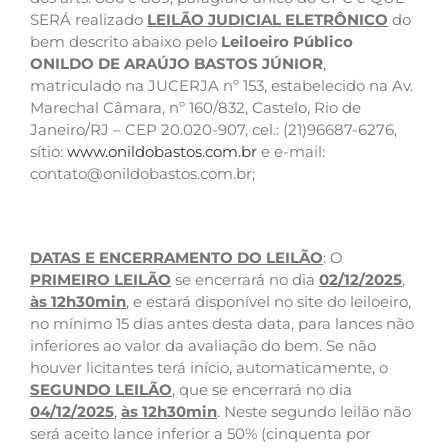
SERÁ realizado
LEILÃO JUDICIAL ELETRÔNICO
do
bem descrito abaixo pelo
Leiloeiro Público
ONILDO DE ARAÚJO BASTOS JÚNIOR
,
matriculado na JUCERJA nº 153, estabelecido na Av.
Marechal Câmara, nº 160/832, Castelo, Rio de
Janeiro/RJ – CEP 20.020-907, cel.: (21)96687-6276,
sítio:
www.onildobastos.com.br
e e-mail:
contato@onildobastos.com.br
;
DATAS E ENCERRAMENTO DO LEILÃO
: O
PRIMEIRO LEILÃO
se encerrará no dia
02/12/2025
,
às 12h30min
, e estará disponível no site do leiloeiro,
no mínimo 15 dias antes desta data, para lances não
inferiores ao valor da avaliação do bem. Se não
houver licitantes terá início, automaticamente, o
SEGUNDO LEILÃO
, que se encerrará no dia
04/12/2025
,
às 12h30min
. Neste segundo leilão não
será aceito lance inferior a 50% (cinquenta por