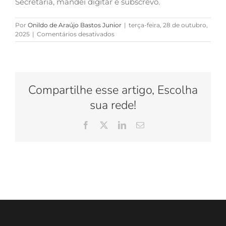
Secretaria, mandei digitar e subscrevo.
Por
Onildo de Araújo Bastos Junior
|
terça-feira, 28 de outubro,
em
2025
|
Comentários desativados
Apartamento
em
Alcântara/SG
–
02
Compartilhe esse artigo, Escolha
e
04/12/25
sua rede!
–
12h30min
Facebook
X
LinkedIn
E-
–
mail
29ª
Vara
Federal
–
TJRJ