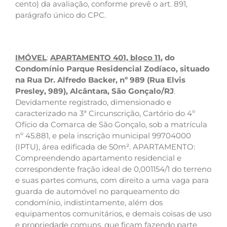
cento) da avaliação, conforme prevê o art. 891,
parágrafo único do CPC.
IMÓVEL
:
APARTAMENTO 401, bloco 11
, do
Condomínio Parque Residencial Zodíaco, situado
na Rua Dr. Alfredo Backer, nº 989 (Rua Elvis
Presley, 989), Alcântara, São Gonçalo/RJ
.
Devidamente registrado, dimensionado e
caracterizado na 3ª Circunscrição, Cartório do 4º
Ofício da Comarca de São Gonçalo, sob a matrícula
nº 45.881, e pela inscrição municipal 99704000
(IPTU), área edificada de 50m². APARTAMENTO:
Compreendendo apartamento residencial e
correspondente fração ideal de 0,001154/1 do terreno
e suas partes comuns, com direito a uma vaga para
guarda de automóvel no parqueamento do
condomínio, indistintamente, além dos
equipamentos comunitários, e demais coisas de uso
e propriedade comuns, que ficam fazendo parte