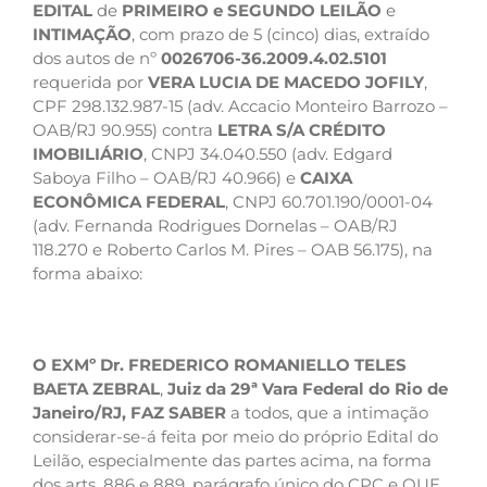
EDITAL
de
PRIMEIRO e SEGUNDO
LEILÃO
e
INTIMAÇÃO
, com prazo de 5 (cinco) dias, extraído
dos autos de nº
0026706-36.2009.4.02.5101
requerida por
VERA LUCIA DE MACEDO JOFILY
,
CPF 298.132.987-15 (adv. Accacio Monteiro Barrozo –
OAB/RJ 90.955) contra
LETRA S/A CRÉDITO
IMOBILIÁRIO
, CNPJ 34.040.550 (adv. Edgard
Saboya Filho – OAB/RJ 40.966) e
CAIXA
ECONÔMICA FEDERAL
, CNPJ 60.701.190/0001-04
(adv. Fernanda Rodrigues Dornelas – OAB/RJ
118.270 e Roberto Carlos M. Pires – OAB 56.175), na
forma abaixo:
O EXMº Dr. FREDERICO ROMANIELLO TELES
BAETA ZEBRAL
,
Juiz da 29ª Vara Federal do Rio de
Janeiro/RJ,
FAZ SABER
a todos, que a intimação
considerar-se-á feita por meio do próprio Edital do
Leilão, especialmente das partes acima, na forma
dos arts. 886 e 889, parágrafo único do CPC e QUE