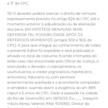
e 3º do CPC.
19) O devedor poderá exercer o direito de remição
expressamente previsto no artigo 826 do CPC até o
momento anterior à adjudicação ou da alienação
dos bens. EM HIPÓTESE NENHUMA SERÁ
DEFERIDA TAL POSSIBILIDADE APÓS OS
REFERIDOS MOMENTOS (artigos 902 e 903, do
CPC). E para que chegue ao conhecimento de todos
o presente Edital foi expedido e será publicado e
afixado no local de costume, ficando intimados do
leilão caso não encontrado pelo Oficial de Justiça, o
executado, o devedor, o coproprietário, os
usufrutuários, o credor pignoratício, hipotecário,
anticrético, fiduciário ou com penhora
anteriormente averbada e o promitente comprador
e vendedor, suprida assim a exigência do art. 889
caput
e § único do CPC. Dado e passado na cidade
do Rio de Janeiro/RJ, em 28/10/25. Eu, ___ Joaquim
Inácio Abreu Valente (Mat. RJ15165), Diretor de