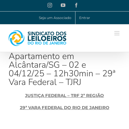
Ir
Instagram
YouTube
Facebook
para
o
Seja um Associado
Entrar
conteúdo
Apartamento em
Alcântara/SG – 02 e
04/12/25 – 12h30min – 29ª
Vara Federal – TJRJ
JUSTIÇA FEDERAL – TRF 2ª REGIÃO
29ª VARA FEDERAL DO RIO DE JANEIRO