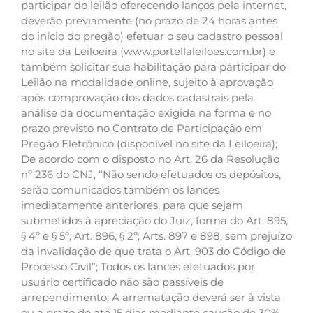
participar do leilão oferecendo lanços pela internet,
deverão previamente (no prazo de 24 horas antes
do início do pregão) efetuar o seu cadastro pessoal
no site da Leiloeira (www.portellaleiloes.com.br) e
também solicitar sua habilitação para participar do
Leilão na modalidade online, sujeito à aprovação
após comprovação dos dados cadastrais pela
análise da documentação exigida na forma e no
prazo previsto no Contrato de Participação em
Pregão Eletrônico (disponível no site da Leiloeira);
De acordo com o disposto no Art. 26 da Resolução
nº 236 do CNJ, “Não sendo efetuados os depósitos,
serão comunicados também os lances
imediatamente anteriores, para que sejam
submetidos à apreciação do Juiz, forma do Art. 895,
§ 4º e § 5º; Art. 896, § 2º; Arts. 897 e 898, sem prejuízo
da invalidação de que trata o Art. 903 do Código de
Processo Civil”; Todos os lances efetuados por
usuário certificado não são passíveis de
arrependimento; A arrematação deverá ser à vista
ou a prazo de até 15 dias mediante caução de 30%