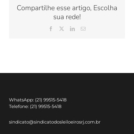
PENHA
Compartilhe esse artigo, Escolha
sua rede!
Facebook
X
LinkedIn
E-
mail
WhatsApp: (21) 99515-5418
Telefone: (21) 99515-5418
sindicato@sindicatodosleiloeirosrj.com.br