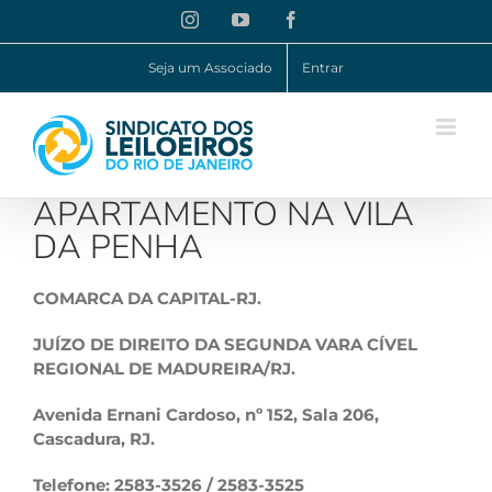
Ir
Instagram
YouTube
Facebook
para
o
Seja um Associado
Entrar
conteúdo
APARTAMENTO NA VILA
DA PENHA
COMARCA DA CAPITAL-RJ.
JUÍZO DE DIREITO DA SEGUNDA VARA CÍVEL
REGIONAL DE MADUREIRA/RJ.
Avenida Ernani Cardoso, nº 152, Sala 206,
Cascadura, RJ.
Telefone: 2583-3526 / 2583-3525