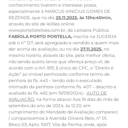
conhecimento tiverem e interessar possa,
especialmente à MARCUS VINICIUS GOMES DE
REZENDE, que no dia
25.11.2025,
às 12hs:40min,
através do site de leilões online:
www.portellaleiloes.com.br, da Leiloeira Pública
FABÍOLA PORTO PORTELLA,
inscrita na JUCERJA
sob o nº 127, será apregoado e vendido a quem mais
der acima da avaliação, ou no dia
27.11.2025,
no
mesmo horário, através do site, pela melhor oferta,
não sendo aceito lance que ofereça preço vil, de
acordo com o Art. 891, § único do CPC, o
“Direito e
Ação”
ao imóvel penhorado conforme termo de
penhora às fls. 443 – tendo sido o executado
intimado da penhora conforme fls. 407 – descrito e
avaliado às fls. 465 (em 19/09/2024).-
AUTO DE
AVALIAÇÃO,
na forma abaixo: Aos 19 dias do mês de
setembro do ano de 2024, às 12:20, em
cumprimento do Mandado de Avaliação compareci
/ comparecemos à Avenida Oliveira Belo, nº 01,
Bloco 03, Apto. 1007, Vila da Penha, onde, após