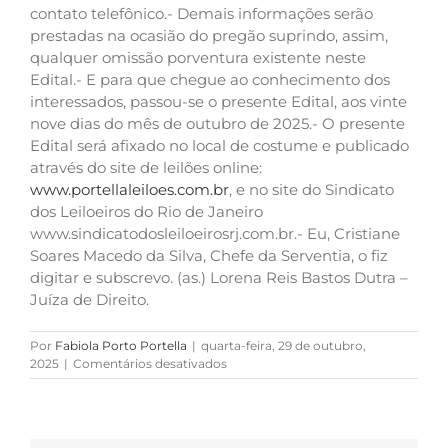
contato telefônico.- Demais informações serão
prestadas na ocasião do pregão suprindo, assim,
qualquer omissão porventura existente neste
Edital.- E para que chegue ao conhecimento dos
interessados, passou-se o presente Edital, aos vinte
nove dias do mês de outubro de 2025.- O presente
Edital será afixado no local de costume e publicado
através do site de leilões online:
www.portellaleiloes.com.br
, e no site do Sindicato
dos Leiloeiros do Rio de Janeiro
www.sindicatodosleiloeirosrj.com.br.- Eu, Cristiane
Soares Macedo da Silva, Chefe da Serventia, o fiz
digitar e subscrevo. (as.) Lorena Reis Bastos Dutra –
Juíza de Direito.
Por
Fabiola Porto Portella
|
quarta-feira, 29 de outubro,
em
2025
|
Comentários desativados
APARTAMENTO
NA
VILA
DA