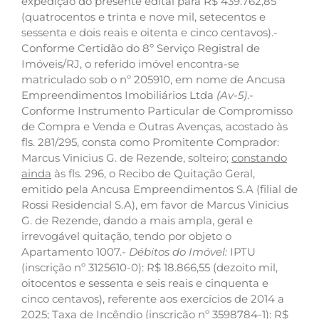
expedição do presente edital para R$ 439.762,85
(quatrocentos e trinta e nove mil, setecentos e
sessenta e dois reais e oitenta e cinco centavos).-
Conforme Certidão do 8º Serviço Registral de
Imóveis/RJ, o referido imóvel encontra-se
matriculado sob o nº 205910, em nome de Ancusa
Empreendimentos Imobiliários Ltda
(Av-5)
.-
Conforme Instrumento Particular de Compromisso
de Compra e Venda e Outras Avenças, acostado às
fls. 281/295, consta como Promitente Comprador:
Marcus Vinicius G. de Rezende, solteiro;
constando
ainda
às fls. 296, o Recibo de Quitação Geral,
emitido pela Ancusa Empreendimentos S.A (filial de
Rossi Residencial S.A), em favor de Marcus Vinicius
G. de Rezende, dando a mais ampla, geral e
irrevogável quitação, tendo por objeto o
Apartamento 1007.-
Débitos do Imóvel:
IPTU
(inscrição nº 3125610-0): R$ 18.866,55 (dezoito mil,
oitocentos e sessenta e seis reais e cinquenta e
cinco centavos), referente aos exercícios de 2014 a
2025; Taxa de Incêndio (inscrição nº 3598784-1): R$