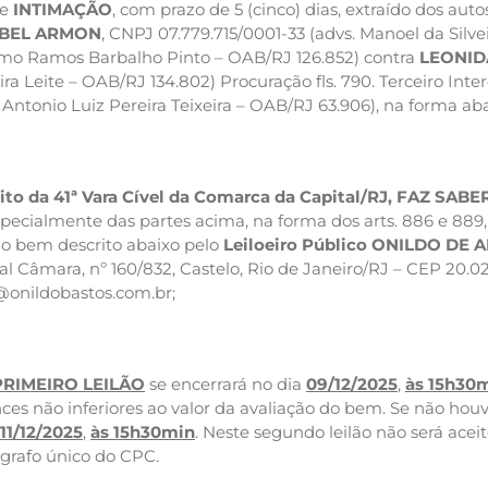
e
INTIMAÇÃO
, com prazo de 5 (cinco) dias, extraído dos aut
 BEL ARMON
, CNPJ 07.779.715/0001-33 (advs. Manoel da Silve
mo Ramos Barbalho Pinto – OAB/RJ 126.852) contra
LEONID
ira Leite – OAB/RJ 134.802) Procuração fls. 790. Terceiro Inte
. Antonio Luiz Pereira Teixeira – OAB/RJ 63.906), na forma aba
eito da 41ª Vara Cível da Comarca da
Capital/RJ,
FAZ SABE
 especialmente das partes acima, na forma dos arts. 886 e 8
o bem descrito abaixo pelo
Leiloeiro Público ONILDO DE
l Câmara, nº 160/832, Castelo, Rio de Janeiro/RJ – CEP 20.02
@onildobastos.com.br
;
PRIMEIRO LEILÃO
se encerrará no dia
09/12/2025
,
às 15h30
ces não inferiores ao valor da avaliação do bem. Se não houve
11/12/2025
,
às 15h30min
. Neste segundo leilão não será acei
ágrafo único do CPC.