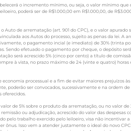
stabelecerá o incremento mínimo, ou seja, o valor mínimo que
o leiloeiro, poderá ser de R$1.000,00 em R$1.000,00, de R$3
ato o Auto de arrematação (art. 901 do CPC), e o valor apura
vinculada aos Autos do processo, sujeito as penas da lei. A ar
tivamente, o pagamento incial (e imediato) de 30% (trinta po
. Sendo efetuado o pagamento por cheque, o depósito será ef
ção será acrescido 5% (cinco por cento) a título de comissão 
sempre à vista, no prazo máximo de 24 (vinte e quatro) horas
 e economia processual e a fim de evitar maiores prejuízos à
, poderão ser convocados, sucessivamente e na ordem de cla
 oferecidos.
no valor de 5% sobre o produto da arrematação, ou no valor de 
, remissão ou adjudicação, acrescido do valor das despesas
do pelo trabalho exercido pelo leiloeiro, visa não incentivar
er ônus. Isso vem a atender justamente o ideal do novo CP