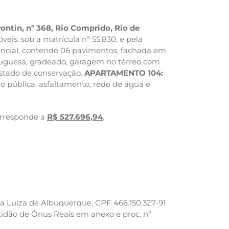
ontin, nº 368, Rio Comprido, Rio de
eis, sob a matrícula nº 55.830, e pela
idencial, contendo 06 pavimentos, fachada em
rtuguesa, gradeado, garagem no térreo com
estado de conservação.
APARTAMENTO 104:
ção pública, asfaltamento, rede de água e
corresponde a
R$ 527.696,94
.
a Luiza de Albuquerque, CPF 466.150.327-91
rtidão de Ônus Reais em anexo e proc. nº