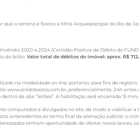
r que o terreno é foreiro à Mitra Arquiepiscopal do Rio de Ja
Incêndio 2020 a 2024 (Certidão Positiva de Débito do FUN
 do leilão.
Valor total de débitos do imóvel: aprox. R$ 712
realizado na modalidade
on line
, portanto, para fins de registro
 site www.onildobastos.com.br, preferencialmente, 24h antes
o dentro da aba “leilões”. A habilitação será encerrada 15 minu
te computados e divulgados no site, de modo a viabilizar a
nutos antecedentes ao termo final da alienação judicial, o cr
interessados tenham oportunidade de ofertar novos lances, c