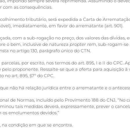
ação, impondo sempre severa reprimenda. Assumindo o devedo
r com as consequências.
ecolhimento tributário, será expedida a Carta de Arremata
óvel), imediatamente, em favor do arrematante (art. 901).
çada, com a sub-rogação no preço, dos valores das dívidas, em
bre o bem, inclusive de natureza
propter rem
, sub-rogam-se 
sta no artigo 130, parágrafo único do CTN.
parcelas, por escrito, nos termos do art. 895, I e II do CPC.
 pelo proponente. Ressalte-se que a oferta para aquisição à 
 no art. 895, §7º do CPC.
 que não há relação jurídica entre o arrematante e o antecess
ional de Normas, incluído pelo Provimento 188 do CNJ, “No c
erminou tais medidas deverá, expressamente, prever o cance
om os emolumentos devidos.”
a, na condição em que se encontra.