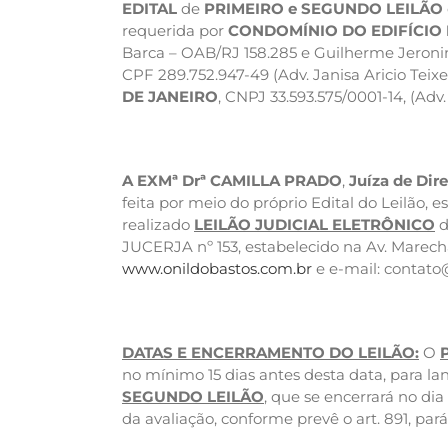
EDITAL
de
PRIMEIRO e SEGUNDO
LEILÃO
requerida por
CONDOMÍNIO DO EDIFÍCIO
Barca – OAB/RJ 158.285 e Guilherme Jeroni
CPF 289.752.947-49 (Adv. Janisa Aricio Teixe
DE JANEIRO
, CNPJ 33.593.575/0001-14, (Adv
A EXMª Drª CAMILLA PRADO
,
Juíza de Dir
feita por meio do próprio Edital do Leilão,
realizado
LEILÃO JUDICIAL ELETRÔNICO
d
JUCERJA nº 153, estabelecido na Av. Marecha
www.onildobastos.com.br
e e-mail:
contato
DATAS E ENCERRAMENTO DO LEILÃO:
O
no mínimo 15 dias antes desta data, para lan
SEGUNDO LEILÃO
, que se encerrará no dia
da avaliação, conforme prevê o art. 891, par