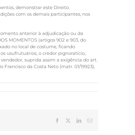
mentos, demonstrar este Direito.
ndições com os demais participantes, nos
momento anterior à adjudicação ou da
S MOMENTOS (artigos 902 e 903, do
xado no local de costume, ficando
os usufrutuários, o credor pignoratício,
vendedor, suprida assim a exigência do art.
o Francisco da Costa Neto (matr. 01/19923),
Facebook
X
LinkedIn
E-
mail