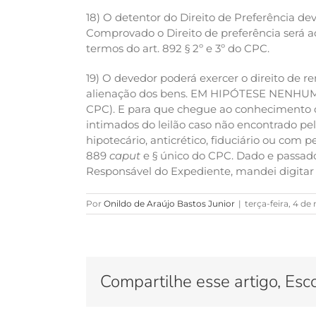
18) O detentor do Direito de Preferência de
Comprovado o Direito de preferência será a
termos do art. 892 § 2º e 3º do CPC.
19) O devedor poderá exercer o direito de 
alienação dos bens. EM HIPÓTESE NENHU
CPC). E para que chegue ao conhecimento de 
intimados do leilão caso não encontrado pelo 
hipotecário, anticrético, fiduciário ou com
889
caput
e § único do CPC. Dado e passado 
Responsável do Expediente, mandei digitar 
Por
Onildo de Araújo Bastos Junior
|
terça-feira, 4 d
Compartilhe esse artigo, Esc