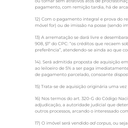
ou tornar sem atrativos atos de procrastin
pagamento, com remição tardia, há de arca
12) Com o pagamento integral e prova do r
móvel for) ou de imissão na posse (sendo im
13) A arrematação se dará livre e desembara
908, §1º do CPC: “os créditos que recaem so
preferência”, atendendo-se ainda ao que con
14). Será admitida proposta de aquisição em 
ao leiloeiro de 5% a ser paga imediatamente
de pagamento parcelado, consoante disposto
15) Trata-se de aquisição originária uma vez
16) Nos termos do art. 320-G do Código Nac
adjudicação, a autoridade judicial que det
outros processos, arcando o interessado c
17) O imóvel será vendido
ad corpus
, ou sej