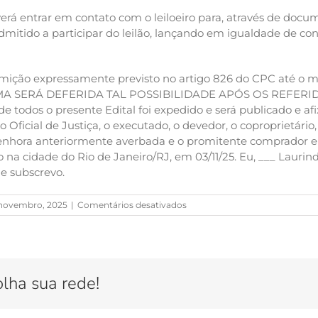
verá entrar em contato com o leiloeiro para, através de docu
dmitido a participar do leilão, lançando em igualdade de co
remição expressamente previsto no artigo 826 do CPC até o 
MA SERÁ DEFERIDA TAL POSSIBILIDADE APÓS OS REFERIDO
todos o presente Edital foi expedido e será publicado e afi
Oficial de Justiça, o executado, o devedor, o coproprietário, 
 penhora anteriormente averbada e o promitente comprador e 
na cidade do Rio de Janeiro/RJ, em 03/11/25. Eu, ___ Laurind
e subscrevo.
em
e novembro, 2025
|
Comentários desativados
Apartamento
no
Rio
Comprido
–
olha sua rede!
09
e
11/12/25