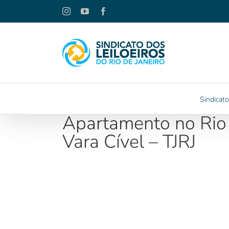
Ir
Instagram
YouTube
Facebook
para
o
conteúdo
Sindicato
Apartamento no Rio
Vara Cível – TJRJ