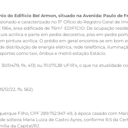
io do Edifício Bel Armon,
situado na Avenida: Paulo de Fr
onado e caracterizado no 11º Ofício do Registro Geral de Imóv
de: 1964, área edificada de 76m². EDIFÍCIO: De ocupação res
tura acrílica e parte em pedra decorativa, piso em pedra po
m pintura acrílica. O prédio em geral encontra-se em bom 
de distribuição de energia elétrica, rede telefônica, ilumina
nsportes como taxi, ônibus e metrô estação Estácio.
30/04/19, fls. 413) ou 111.075,38 UFIR’s, o que na atualidade 
/12/22, fls. 562).
querque Filho, CPF 289.752.947-49, à época casado com Mari
e de solteira Maria Luiza de Castro Ayres, conforme R.5 da Ce
mília da Capital/RJ.