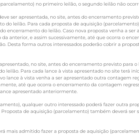
parcelamento) no primeiro leilão, o segundo leilão não ocorr
eve ser apresentada, no site, antes do encerramento previst
o do leilão. Para cada proposta de aquisição (parcelamento)
do encerramento do leilão. Caso nova proposta venha a ser 
to da anterior, e assim sucessivamente, até que ocorra o en
. Desta forma outros interessados poderão cobrir a propos
apresentado, no site, antes do encerramento previsto para o
o leilão. Para cada lance à vista apresentado no site terá i
vo lance à vista venha a ser apresentado outra contagem regre
vamente, até que ocorra o encerramento da contagem regre
 lance apresentado anteriormente.
lamento), qualquer outro interessado poderá fazer outra pro
uma Proposta de aquisição (parcelamento) também deverá ser 
erá mais admitido fazer a proposta de aquisição (parcelamen