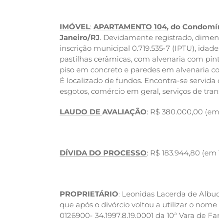
IMÓVEL
:
APARTAMENTO 104
, do Condomín
Janeiro/RJ
. Devidamente registrado, dimensi
inscrição municipal 0.719.535-7 (IPTU), ida
pastilhas cerâmicas, com alvenaria com pin
piso em concreto e paredes em alvenaria co
É localizado de fundos. Encontra-se servida 
esgotos, comércio em geral, serviços de tra
LAUDO DE
AVALIAÇÃO
: R$ 380.000,00 (em 
DÍVIDA DO PROCESSO
: R$ 183.944,80 (em 15
PROPRIETÁRIO
: Leonidas Lacerda de Albu
que após o divórcio voltou a utilizar o nom
0126900- 34.1997.8.19.0001 da 10ª Vara de Fa