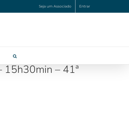
Seja um Associado
Entrar
– 15h30min – 41ª