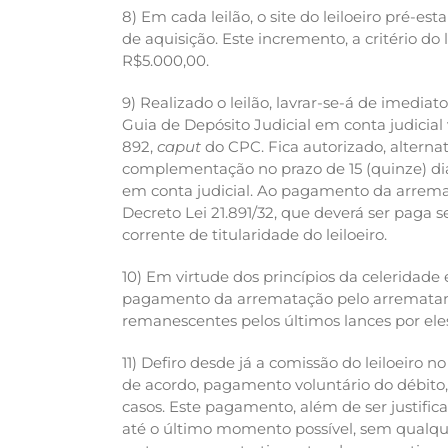
8) Em cada leilão, o site do leiloeiro pré-e
de aquisição. Este incremento, a critério d
R$5.000,00.
9) Realizado o leilão, lavrar-se-á de imedi
Guia de Depósito Judicial em conta judicial 
892,
caput
do CPC. Fica autorizado, alterna
complementação no prazo de 15 (quinze) dias
em conta judicial. Ao pagamento da arremata
Decreto Lei 21.891/32, que deverá ser paga 
corrente de titularidade do leiloeiro.
10) Em virtude dos princípios da celeridade
pagamento da arrematação pelo arrematante
remanescentes pelos últimos lances por eles
11) Defiro desde já a comissão do leiloeiro 
de acordo, pagamento voluntário do débito
casos. Este pagamento, além de ser justifica
até o último momento possível, sem qualqu