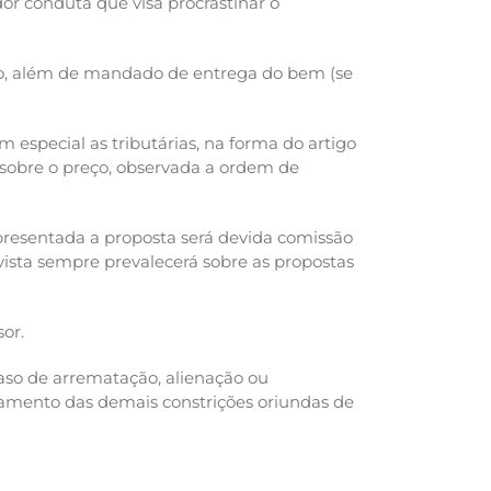
r conduta que visa procrastinar o
ção, além de mandado de entrega do bem (se
 especial as tributárias, na forma do artigo
sobre o preço, observada a ordem de
 Apresentada a proposta será devida comissão
vista sempre prevalecerá sobre as propostas
or.
aso de arrematação, alienação ou
lamento das demais constrições oriundas de