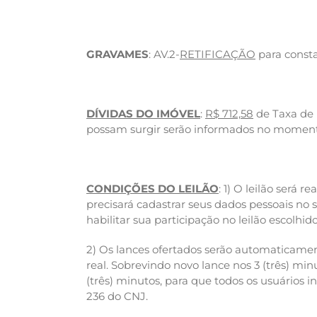
GRAVAMES
: AV.2-
RETIFICAÇÃO
para consta
DÍVIDAS DO IMÓVEL
:
R$ 712,58
de Taxa de 
possam surgir serão informados no momento
CONDIÇÕES DO LEILÃO
: 1) O leilão será 
precisará cadastrar seus dados pessoais no
habilitar sua participação no leilão escolhid
2) Os lances ofertados serão automaticamen
real. Sobrevindo novo lance nos 3 (três) mi
(três) minutos, para que todos os usuários 
236 do CNJ.