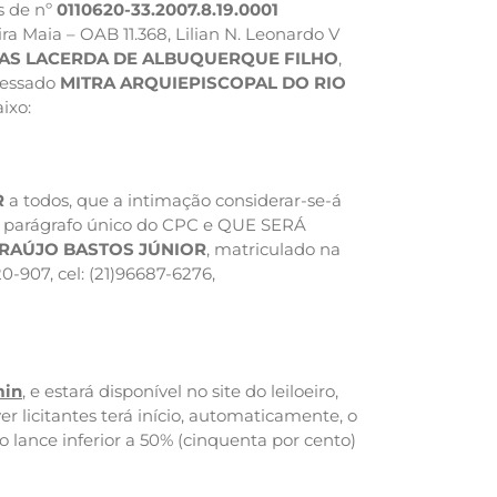
os de nº
0110620-33.2007.8.19.0001
ira Maia – OAB 11.368, Lilian N. Leonardo V
AS LACERDA DE ALBUQUERQUE FILHO
,
ressado
MITRA ARQUIEPISCOPAL DO RIO
ixo:
R
a todos, que a intimação considerar-se-á
89, parágrafo único do CPC e QUE SERÁ
 ARAÚJO BASTOS JÚNIOR
, matriculado na
0-907, cel: (21)96687-6276,
min
, e estará disponível no site do leiloeiro,
r licitantes terá início, automaticamente, o
to lance inferior a 50% (cinquenta por cento)