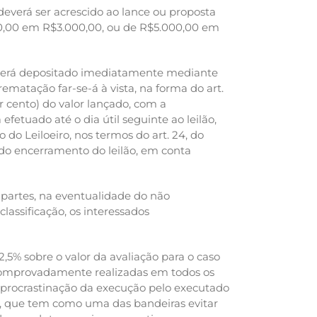
 deverá ser acrescido ao lance ou proposta
.000,00 em R$3.000,00, ou de R$5.000,00 em
do será depositado imediatamente mediante
rematação far-se-á à vista, na forma do art.
r cento) do valor lançado, com a
etuado até o dia útil seguinte ao leilão,
do Leiloeiro, nos termos do art. 24, do
 do encerramento do leilão, em conta
s partes, na eventualidade do não
ssificação, os interessados
2,5% sobre o valor da avaliação para o caso
 comprovadamente realizadas em todos os
 a procrastinação da execução pelo executado
C, que tem como uma das bandeiras evitar