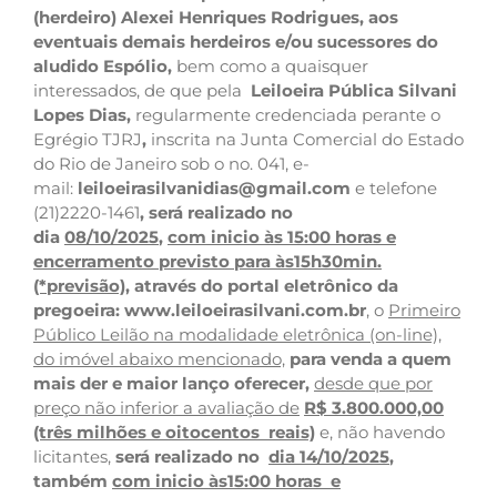
(herdeiro) Alexei Henriques Rodrigues, aos
eventuais demais herdeiros e/ou sucessores do
aludido Espólio,
bem como a quaisquer
interessados, de que pela
Leiloeira Pública Silvani
Lopes Dias,
regularmente credenciada perante o
Egrégio TJRJ
,
inscrita na Junta Comercial do Estado
do Rio de Janeiro sob o no. 041, e-
mail:
leiloeirasilvanidias@gmail.com
e telefone
(21)2220-1461
, será realizado no
dia
08/10/2025
,
com inicio às 15:00 horas e
encerramento previsto para às15h30min.
(*previsão)
, através do portal eletrônico da
pregoeira:
www.leiloeirasilvani.com.br
, o
Primeiro
Público Leilão na modalidade eletrônica (on-line),
do imóvel abaixo mencionado,
para venda a quem
mais der e maior lanço oferecer,
desde que por
preço não inferior a avaliação de
R$ 3.800.000,00
(três milhões e oitocentos reais)
e, não havendo
licitantes,
será realizado no
dia 14/10/2025
,
também
com inicio às15:00 horas e