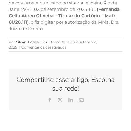
de costume e publicado no site da leiloeira. Rio de
Janeiro/RJ, 02 de setembro de 2025. Eu,
(Fernanda
Celia Abreu Oliveira
– Titular do Cartório –
Matr.
01/20.111
), o fiz digitar por autorização da MMa. Dra.
Juíza de Direito.
Por
Silvani Lopes Dias
|
terça-feira, 2 de setembro,
em
2025
|
Comentários desativados
COBERTURA
COM
277,00m²
NA
BARRA
Compartilhe esse artigo, Escolha
DA
TIJUCA/RJ
sua rede!
–
DUAS
Facebook
X
LinkedIn
E-
VAGAS
mail
DE
GARAGEM
–
AV.
GENERAL