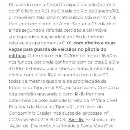
De acordo com a Certidão expedida pelo Cartório
do 9º Ofício do RGI da Cidade do Rio de Janeiro/RJ,
o imóvel em tela, está matriculado sob o nº 47.719,
transcrito em nome de Almir Santana Chediack e
ainda segundo a referida certidão a tal imóvel
corresponde a fração ideal de 2/6 do terreno,
relativa ao apartamento C-01,
com direito a duas
vagas para guarda de veículos no pilotis do
edifício
. O terreno mede 12,30m de frente, 16,40m
nos fundos, por onde confronta com os lotes 8 e 9 e
37,00m extensão por ambos os lados, limitando à
direita com o lote 18, à esquerda com o lote 20,
todos da mesma quadra e de propriedade da
Imobiliária Tijucamar S/A., ou sucessores. Consta na
dita certidão gravando o bem:
R -8
:
Penhora
determinada pelo Juízo de Direito da 4ª Vara Cível
Regional da Barra da Tijuca/RJ, em favor do
Condomínio Credor, nos autos do processo nº
0023445-65.2021.8.19.0209;
Av – 9:
Existência de
Ação de Execução distribuída à Sexta Vara Cível