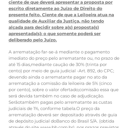
ciente de que deverá apresentar a proposta por
escrito diretamente ao Juízo de Direito do
presente feito. Ciente de que a Leiloeira atua na
qualidade de Auxiliar da Justiça, não tendo
alçada para decidir sobre a(s) proposta(s)
apresentada(s); o que somente poderá ser
deliberado pelo Juízo.
A arrematação far-se-á mediante o pagamento
imediato do preço pelo arrematante ou, no prazo de
até 15 dias,mediante caução de 30% (trinta por
cento) por meio de guia judicial -Art. 892, do CPC;
devendo ainda o arrematante pagar no ato da
arrematação a comissão da leiloeira de 5% (cinco
por cento), sobre o valor ofertado;comissão essa que
será devida também no caso de adjudicação.
Serãotambém pagas pelo arrematante as custas
judiciais de 1%, conforme tabela.O preço da
arrematação deverá ser depositado através de guia
de depósito judicial doBanco do Brasil S/A. (obtida
através do site www.bb.com.br), nos prazos previstos