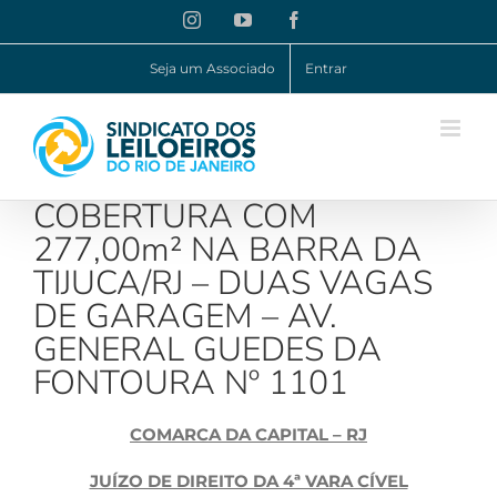
Ir
Instagram
YouTube
Facebook
para
o
Seja um Associado
Entrar
conteúdo
COBERTURA COM
277,00m² NA BARRA DA
TIJUCA/RJ – DUAS VAGAS
DE GARAGEM – AV.
GENERAL GUEDES DA
FONTOURA Nº 1101
COMARCA DA CAPITAL – RJ
JUÍZO DE DIREITO DA 4ª VARA CÍVEL