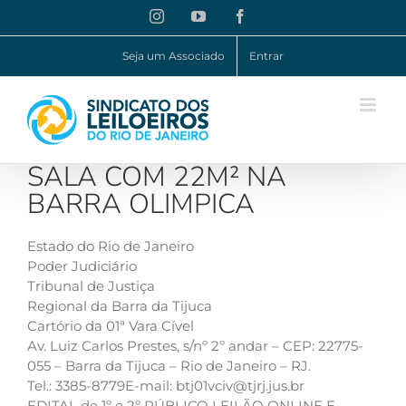
Ir
Instagram
YouTube
Facebook
para
o
Seja um Associado
Entrar
conteúdo
SALA COM 22M² NA
BARRA OLIMPICA
Estado do Rio de Janeiro
Poder Judiciário
Tribunal de Justiça
Regional da Barra da Tijuca
Cartório da 01ª Vara Cível
Av. Luiz Carlos Prestes, s/nº 2º andar – CEP: 22775-
055 – Barra da Tijuca – Rio de Janeiro – RJ.
Tel.: 3385-8779E-mail:
btj01vciv@tjrj.jus.br
EDITAL de 1º e 2º PÚBLICO LEILÃO ONLINE E