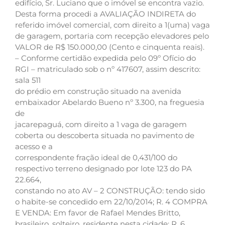
edifício, Sr. Luciano que o imóvel se encontra vazio.
Desta forma procedi a AVALIAÇÃO INDIRETA do
referido imóvel comercial, com direito a 1(uma) vaga
de garagem, portaria com recepção elevadores pelo
VALOR de R$ 150.000,00 (Cento e cinquenta reais).
– Conforme certidão expedida pelo 09º Ofício do
RGI – matriculado sob o nº 417607, assim descrito:
sala 511
do prédio em construção situado na avenida
embaixador Abelardo Bueno nº 3.300, na freguesia
de
jacarepaguá, com direito a 1 vaga de garagem
coberta ou descoberta situada no pavimento de
acesso e a
correspondente fração ideal de 0,431/100 do
respectivo terreno designado por lote 123 do PA
22.664,
constando no ato AV – 2 CONSTRUÇÃO: tendo sido
o habite-se concedido em 22/10/2014; R. 4 COMPRA
E VENDA: Em favor de Rafael Mendes Britto,
brasileiro, solteiro, residente nesta cidade; R. 6