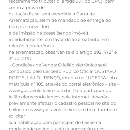
recolhimento tributário (artigo 901, do CPC), bem
como a prova de
quitação fiscal, será expedida a Carta de
Arrematação, além de mandado de entrega do
bem (se móvel for)
e de imissão na posse (sendo imóvel)
imediatamente, em favor do arrematante. Em
relação à preferência
na arrematação, observar-se-á o artigo 892, §§ 2º e
3º, do CPC.
– Condições de Venda: O leilão eletrônico será
conduzido pelo Leiloeiro Público Oficial GUSTAVO
PORTELLA LOURENÇO, inscrito na JUCERJA sob a
matrícula n° 105, através do portal eletrônico – site –
www.gustavoleiloeiro.com.br. Para participar do
leilão oferecendo lanços pela internet, deverão
previamente efetuar o cadastro pessoal no site do
Leiloeiro (www.gustavoleiloeiro.com.br) e também
solicitar
sua habilitação para participar do Leilão na
modalidade online, sujeito à aprovação após