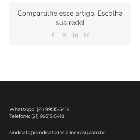
NA
BARRA
Compartilhe esse artigo, Escolha
OLIMPICA
sua rede!
Facebook
X
LinkedIn
E-
mail
WhatsApp: (21) 99515-5418
Telefone: (21) 99515-5418
sindicato@sindicatodosleiloeirosrj.com.br