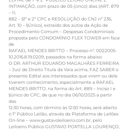
INTIMAÇÃO, com prazo de 05 (cinco) dias (ART. 879
– II;
882 – §1º e 2º CPC e RESOLUÇÃO do CNJ nº 236,
Art. 10 – §Único), extraído dos autos da Ação de
Procedimento Comum – Despesas Condominiais
proposta pelo CONDOMÍNIO FLEX TOWER em face
de
RAFAEL MENDES BRITTO – Processo nº. 0022005-
10.2016.8.19.0209, passados na forma abaixo:
O DR. ARTHUR EDUARDO MAGALHÃES FERREIRA
– Juiz de Direito Titula da Vara acima, FAZ SABER o
presente Edital aos interessados que virem ou dele
tiverem conhecimento, especialmente a RAFAEL
MENDES BRITTO, na forma do Art. 889 – Inciso I e
§único do CPC, de que no dia 06/10/2025 a partir
das
12:30 horas, com término às 12:50 horas, será aberto
o 1º Público Leilão, através da Plataforma de Leilões
On-line – www.gustavoleiloeiro.com.br, pelo
Leiloeiro Público GUSTAVO PORTELLA LOURENÇO,