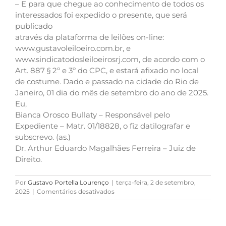
– E para que chegue ao conhecimento de todos os
interessados foi expedido o presente, que será
publicado
através da plataforma de leilões on-line:
www.gustavoleiloeiro.com.br, e
www.sindicatodosleiloeirosrj.com, de acordo com o
Art. 887 § 2º e 3º do CPC, e estará afixado no local
de costume. Dado e passado na cidade do Rio de
Janeiro, 01 dia do mês de setembro do ano de 2025.
Eu,
Bianca Orosco Bullaty – Responsável pelo
Expediente – Matr. 01/18828, o fiz datilografar e
subscrevo. (as.)
Dr. Arthur Eduardo Magalhães Ferreira – Juiz de
Direito.
Por
Gustavo Portella Lourenço
|
terça-feira, 2 de setembro,
em
2025
|
Comentários desativados
SALA
COM
22M²