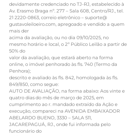
devidamente credenciado no TJ-RJ, estabelecido à
Av. Erasmo Braga nº. 277 – Sala 608, Centro/RJ., tel.
21 2220-0863, correio eletrônico – suporte@
gustavoleiloeiro.com, apregoado e vendido a quem
mais der
acima da avaliação, ou no dia 09/10/2025, no
mesmo horário e local, o 2º Público Leilão a partir de
50% do
valor da avaliação, que estará aberto na forma
online, o imóvel penhorado às fls. 740 (Termo da
Penhora);
descrito e avaliado às fls. 842, homologada às fls.
849/850, como segue:
AUTO DE AVALIAÇÃO, na forma abaixo: Aos vinte e
quatro dias do mês de março de 2025, em
cumprimento ao r. mandado extraído da Ação e
execução, compareci na AVENIDA EMBAIXADOR
ABELARDO BUENO, 3330 – SALA 511,
JACAREPAGUÁ, RJ., onde fui informada pelo
funcionário do