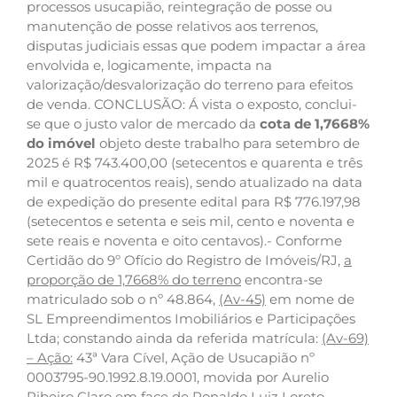
processos usucapião, reintegração de posse ou
manutenção de posse relativos aos terrenos,
disputas judiciais essas que podem impactar a área
envolvida e, logicamente, impacta na
valorização/desvalorização do terreno para efeitos
de venda. CONCLUSÃO: Á vista o exposto, conclui-
se que o justo valor de mercado da
cota de
1,7668%
do imóvel
objeto deste trabalho para setembro de
2025 é R$ 743.400,00 (setecentos e quarenta e três
mil e quatrocentos reais), sendo atualizado na data
de expedição do presente edital para R$ 776.197,98
(setecentos e setenta e seis mil, cento e noventa e
sete reais e noventa e oito centavos).- Conforme
Certidão do 9º Ofício do Registro de Imóveis/RJ,
a
proporção de 1,7668% do terreno
encontra-se
matriculado sob o nº 48.864,
(Av-45)
em nome de
SL Empreendimentos Imobiliários e Participações
Ltda; constando ainda da referida matrícula:
(Av-69)
– Ação:
43ª Vara Cível, Ação de Usucapião nº
0003795-90.1992.8.19.0001, movida por Aurelio
Ribeiro Claro em face de Ronaldo Luiz Loreto,