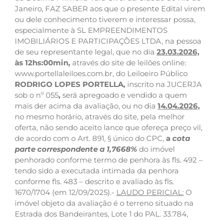
Janeiro, FAZ SABER aos que o presente Edital virem
ou dele conhecimento tiverem e interessar possa,
especialmente à SL EMPREENDIMENTOS
IMOBILIÁRIOS E PARTICIPAÇÕES LTDA, na pessoa
de seu representante legal, que no dia
23.03.2026,
às 12hs:00min,
através do site de leilões online:
www.portellaleiloes.com.br, do Leiloeiro Público
RODRIGO LOPES PORTELLA,
inscrito na JUCERJA
sob o nº 055
,
será apregoado e vendido a quem
mais der acima da avaliação, ou no dia
14.04.2026,
no mesmo horário, através do site, pela melhor
oferta, não sendo aceito lance que ofereça preço vil,
de acordo com o Art. 891, § único do CPC,
a
cota
parte correspondente a 1,7668%
do imóvel
penhorado conforme termo de penhora às fls. 492 –
tendo sido a executada intimada da penhora
conforme fls. 483 – descrito e avaliado às fls.
1670/1704 (em 12/09/2025).-
LAUDO PERICIAL:
O
imóvel objeto da avaliação é o terreno situado na
Estrada dos Bandeirantes, Lote 1 do PAL. 33.784,