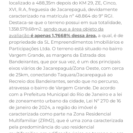
localizado a 488,35m depois do KM 29, ZE, Cinco,
XVI, R.A, freguesia de Jacarepaguá, devidamente
caracterizado na matrícula nº 48.864 do 9º RGI.
Destaca-se que o terreno possui em sua totalidade,
1.358.579,68m2,
sendo que a área objeto da
avaliação
é apenas 1,7668% dessa área,
a qual, é de
propriedade da SL Empreendimentos Imobiliários e
Participações Ltda. O terreno está situado no bairro
Vargem Grande, as margens da Estrada dos
Bandeirantes, que por sua vez, é um dos principais
eixos viários de Jacarepaguá/Zona Oeste, com cerca
de 25km, conectando Taquara/Jacarepaguá ao
Recreio dos Bandeirantes, sendo que no percurso,
atravessa o bairro de Vargem Grande. De acordo
com a Prefeitura Municipal do Rio de Janeiro e a lei
de zoneamento urbano da cidade, Lei Nº 270 de 16
de janeiro de 2024, a região do imóvel é
caracterizada como parte na Zona Residencial
Multifamiliar (ZRM2), que é uma zona caracterizada
pela predominância do uso residencial