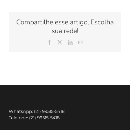
EM
VARGEM
GRANDE
Compartilhe esse artigo, Escolha
sua rede!
Facebook
X
LinkedIn
E-
mail
WhatsApp: (21) 99515-5418
Telefone: (21) 99515-5418