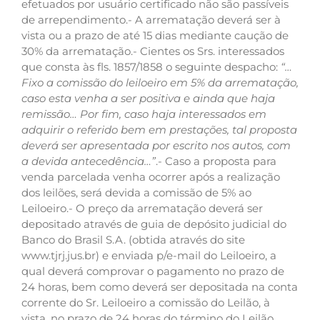
efetuados por usuário certificado não são passíveis
de arrependimento.- A arrematação deverá ser à
vista ou a prazo de até 15 dias mediante caução de
30% da arrematação.- Cientes os Srs. interessados
que consta às fls. 1857/1858 o seguinte despacho:
“…
Fixo a comissão do leiloeiro em 5% da arrematação,
caso esta venha a ser positiva e ainda que haja
remissão…
Por fim, caso haja interessados em
adquirir o referido bem em prestações, tal proposta
deverá ser apresentada por escrito nos autos, com
a devida antecedência…”
.- Caso a proposta para
venda parcelada venha ocorrer após a realização
dos leilões, será devida a comissão de 5% ao
Leiloeiro.- O preço da arrematação deverá ser
depositado através de guia de depósito judicial do
Banco do Brasil S.A. (obtida através do site
www.tjrj.jus.br) e enviada p/e-mail do Leiloeiro, a
qual deverá comprovar o pagamento no prazo de
24 horas, bem como deverá ser depositada na conta
corrente do Sr. Leiloeiro a comissão do Leilão, à
vista, no prazo de 24 horas do término do Leilão,