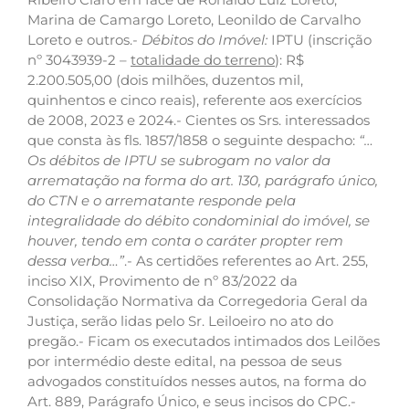
Marina de Camargo Loreto, Leonildo de Carvalho
Loreto e outros.-
Débitos do Imóvel:
IPTU (inscrição
nº 3043939-2 –
totalidade do terreno
): R$
2.200.505,00 (dois milhões, duzentos mil,
quinhentos e cinco reais), referente aos exercícios
de 2008, 2023 e 2024.- Cientes os Srs. interessados
que consta às fls. 1857/1858 o seguinte despacho:
“…
Os débitos de IPTU se subrogam no valor da
arrematação na forma do art. 130, parágrafo único,
do CTN e o arrematante responde pela
integralidade do débito condominial do imóvel, se
houver, tendo em conta o caráter propter rem
dessa verba…”
.- As certidões referentes ao Art. 255,
inciso XIX, Provimento de nº 83/2022 da
Consolidação Normativa da Corregedoria Geral da
Justiça, serão lidas pelo Sr. Leiloeiro no ato do
pregão.- Ficam os executados intimados dos Leilões
por intermédio deste edital, na pessoa de seus
advogados constituídos nesses autos, na forma do
Art. 889, Parágrafo Único, e seus incisos do CPC.-