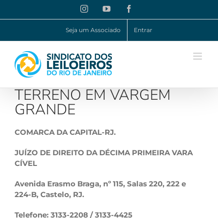
Ir
Instagram
YouTube
Facebook
para
o
Seja um Associado
Entrar
conteúdo
TERRENO EM VARGEM
GRANDE
COMARCA DA CAPITAL-RJ.
JUÍZO DE DIREITO DA DÉCIMA PRIMEIRA VARA
CÍVEL
Avenida Erasmo Braga, nº 115, Salas
220, 222 e
224-B,
Castelo, RJ.
Telefone: 3133-2208 /
3133-4425