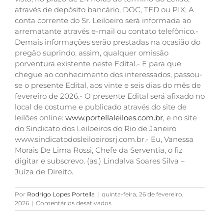
através de depósito bancário, DOC, TED ou PIX; A
conta corrente do Sr. Leiloeiro será informada ao
arrematante através e-mail ou contato telefônico.-
Demais informações serão prestadas na ocasião do
pregão suprindo, assim, qualquer omissão
porventura existente neste Edital.- E para que
chegue ao conhecimento dos interessados, passou-
se o presente Edital, aos vinte e seis dias do mês de
fevereiro de 2026.- O presente Edital será afixado no
local de costume e publicado através do site de
leilões online:
www.portellaleiloes.com.br
, e no site
do Sindicato dos Leiloeiros do Rio de Janeiro
www.sindicatodosleiloeirosrj.com.br.- Eu, Vanessa
Morais De Lima Rossi, Chefe da Serventia, o fiz
digitar e subscrevo. (as.) Lindalva Soares Silva –
Juíza de Direito.
Por
Rodrigo Lopes Portella
|
quinta-feira, 26 de fevereiro,
em
2026
|
Comentários desativados
TERRENO