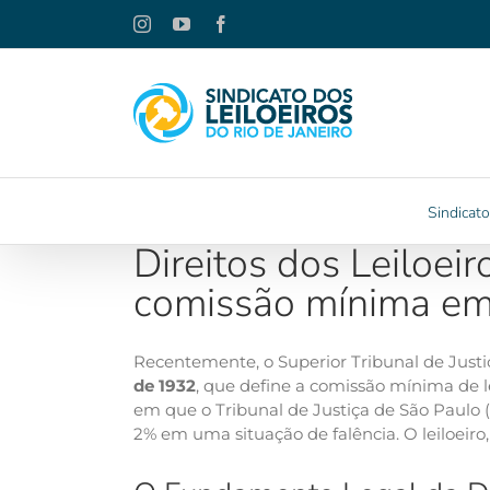
Ir
Instagram
YouTube
Facebook
para
o
conteúdo
Sindicato
Direitos dos Leiloeir
comissão mínima e
Recentemente, o Superior Tribunal de Just
de 1932
, que define a comissão mínima de l
em que o Tribunal de Justiça de São Paulo 
2% em uma situação de falência. O leiloeiro, 